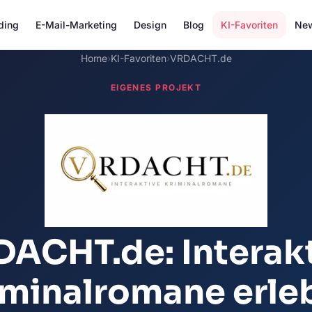
ding
E-Mail-Marketing
Design
Blog
KI-Favoriten
New
Home
›
KI-Favoriten
›
VRDACHT.de
EIGENES PROJEKT
ACHT.de: Interak
iminalromane erle