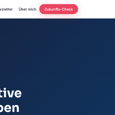
sletter
Über mich
Zukunfts-Check
tive
ben