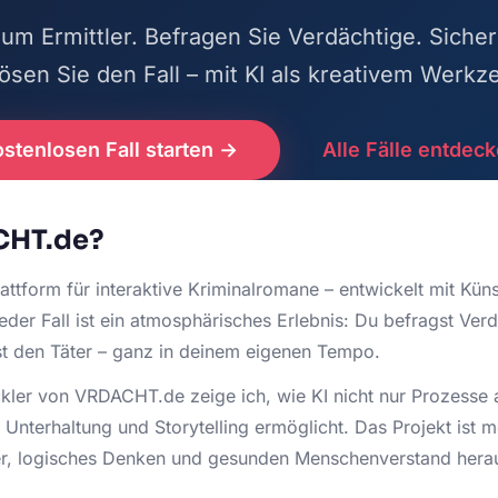
um Ermittler. Befragen Sie Verdächtige. Sicher
ösen Sie den Fall – mit KI als kreativem Werkz
stenlosen Fall starten →
Alle Fälle entdec
CHT.de?
ttform für interaktive Kriminalromane – entwickelt mit Künstl
er Fall ist ein atmosphärisches Erlebnis: Du befragst Verd
t den Täter – ganz in deinem eigenen Tempo.
kler von VRDACHT.de zeige ich, wie KI nicht nur Prozesse 
Unterhaltung und Storytelling ermöglicht. Das Projekt ist m
r, logisches Denken und gesunden Menschenverstand heraus