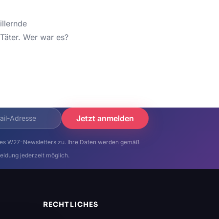
illernde
 Täter. Wer war es?
Jetzt anmelden
es W27-Newsletters zu. Ihre Daten werden gemäß
eldung jederzeit möglich.
RECHTLICHES