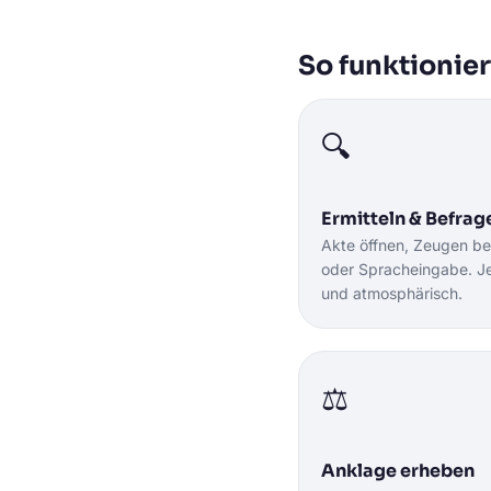
So funktionie
🔍
Ermitteln & Befrag
Akte öffnen, Zeugen be
oder Spracheingabe. Jed
und atmosphärisch.
⚖️
Anklage erheben