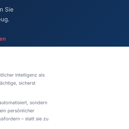
n Sie
eug.
ken
icher Intelligenz als
ächtige, sicherst
automatisiert, sondern
ein persönlicher
fordern – statt sie zu