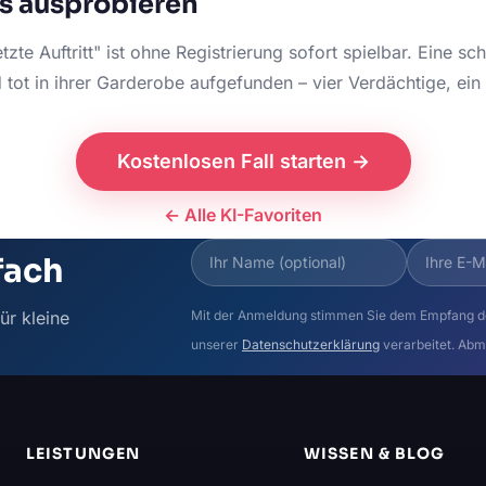
os ausprobieren
etzte Auftritt" ist ohne Registrierung sofort spielbar. Eine sch
tot in ihrer Garderobe aufgefunden – vier Verdächtige, ein
Kostenlosen Fall starten →
← Alle KI-Favoriten
fach
ür kleine
Mit der Anmeldung stimmen Sie dem Empfang d
unserer
Datenschutzerklärung
verarbeitet. Abm
LEISTUNGEN
WISSEN & BLOG