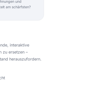
ichnungen und
telt am schärfsten?
nde, interaktive
n zu ersetzen –
tand herauszufordern.
cht