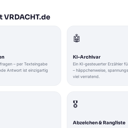
rt VRDACHT.de
🤖
en
KI-Archivar
fragen – per Texteingabe
Ein KI-gesteuerter Erzähler fü
e Antwort ist einzigartig
– häppchenweise, spannungs
viel verratend.
🎖️
Abzeichen & Rangliste