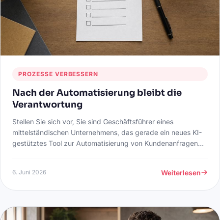
PROZESSE VERBESSERN
Nach der Automatisierung bleibt die
Verantwortung
Stellen Sie sich vor, Sie sind Geschäftsführer eines
mittelständischen Unternehmens, das gerade ein neues KI-
gestütztes Tool zur Automatisierung von Kundenanfragen
eingeführt hat. Die ersten Wochen laufen vielversprechend:
Anfragen werden schneller bearbeitet, und Ihre Mitarbeiter
Weiterlesen
6. Juni 2026
haben mehr Zeit für strategische Aufgaben. Doch nach ein
paar Wochen bemerken Sie, dass einige Antworten der KI
nicht ganz korrekt sind. Ein Kunde beschwert sich über
falsche Informationen, und das Vertrauen in Ihr Unternehmen
gerät ins Wanken. Was ist hier schiefgelaufen?