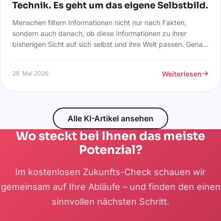
Technik. Es geht um das eigene Selbstbild.
Menschen filtern Informationen nicht nur nach Fakten,
sondern auch danach, ob diese Informationen zu ihrer
bisherigen Sicht auf sich selbst und ihre Welt passen. Genau
deshalb reagieren manche Unternehmer auf Themen wie
Künstliche Intelligenz erstaunlich emotional.
Weiterlesen
28. Mai 2026
Alle KI-Artikel ansehen
Wo steckt bei Ihnen das meiste
Potenzial?
Im kostenlosen Zukunfts-Check schauen wir
gemeinsam auf Ihre Abläufe – und finden den einen
sinnvollen nächsten Schritt.