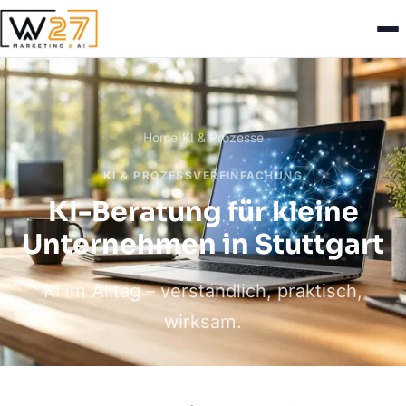
Home
›
KI & Prozesse
KI & PROZESSVEREINFACHUNG
KI-Beratung für kleine
Unternehmen in Stuttgart
KI im Alltag – verständlich, praktisch,
wirksam.