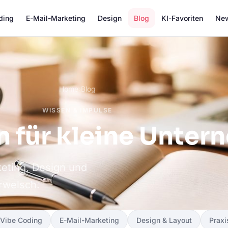
ding
E-Mail-Marketing
Design
Blog
KI-Favoriten
New
Home
›
Blog
WISSEN & IMPULSE
n für kleine Unte
keting, Design und
rwelsch.
Vibe Coding
E-Mail-Marketing
Design & Layout
Praxi