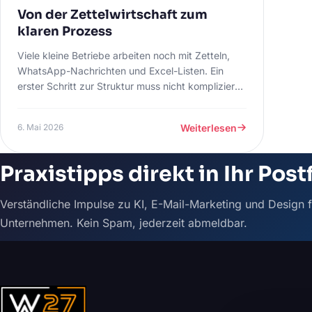
Von der Zettelwirtschaft zum
klaren Prozess
Viele kleine Betriebe arbeiten noch mit Zetteln,
WhatsApp-Nachrichten und Excel-Listen. Ein
erster Schritt zur Struktur muss nicht kompliziert
sein.
Weiterlesen
6. Mai 2026
Praxistipps direkt in Ihr Post
Verständliche Impulse zu KI, E-Mail-Marketing und Design f
Unternehmen. Kein Spam, jederzeit abmeldbar.