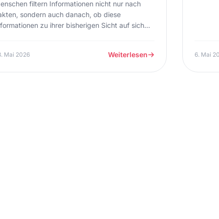
enschen filtern Informationen nicht nur nach
akten, sondern auch danach, ob diese
nformationen zu ihrer bisherigen Sicht auf sich
elbst und ihre Welt passen. Genau deshalb
eagieren manche Unternehmer auf Themen wie
Weiterlesen
. Mai 2026
6. Mai 2
ünstliche Intelligenz erstaunlich emotional.