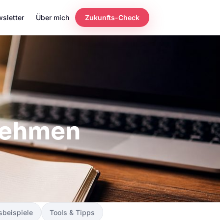
sletter
Über mich
Zukunfts-Check
rnehmen
sbeispiele
Tools & Tipps