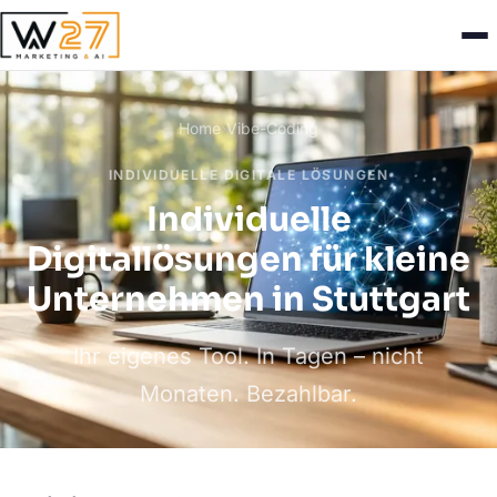
Home
›
Vibe-Coding
INDIVIDUELLE DIGITALE LÖSUNGEN
Individuelle
Digitallösungen für kleine
Unternehmen in Stuttgart
Ihr eigenes Tool. In Tagen – nicht
Monaten. Bezahlbar.