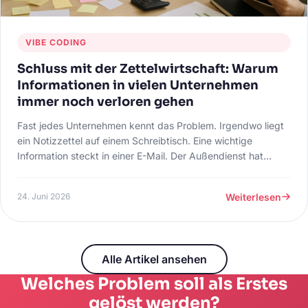
VIBE CODING
Schluss mit der Zettelwirtschaft: Warum
Informationen in vielen Unternehmen
immer noch verloren gehen
Fast jedes Unternehmen kennt das Problem. Irgendwo liegt
ein Notizzettel auf einem Schreibtisch. Eine wichtige
Information steckt in einer E-Mail. Der Außendienst hat
etwas mit dem Handy fotografiert. Die Buchhaltung führt
ihre eigene Liste. Die Projektleitung arbeitet mit einer
Weiterlesen
24. Juni 2026
anderen Version derselben Information. Und wenn dann
jemand krank wird, Urlaub hat oder das Unternehmen
verlässt, beginnt die Suche.
Alle Artikel ansehen
Welches Problem soll als Erstes
gelöst werden?