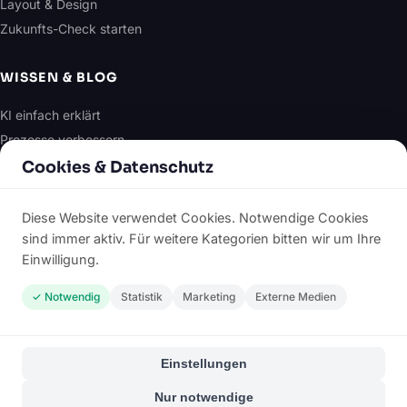
Layout & Design
Zukunfts-Check starten
WISSEN & BLOG
KI einfach erklärt
Prozesse verbessern
E-Mail-Marketing
Cookies & Datenschutz
Design & Layout
Alle Artikel
Diese Website verwendet Cookies. Notwendige Cookies
sind immer aktiv. Für weitere Kategorien bitten wir um Ihre
Einwilligung.
RECHTLICHES
✓ Notwendig
Statistik
Marketing
Externe Medien
Über mich
Impressum
Datenschutzerklärung
Einstellungen
Kontakt
Nur notwendige
Cookie-Einstellungen