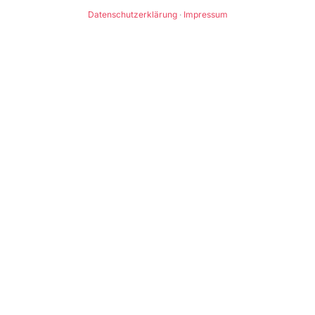
Datenschutzerklärung
·
Impressum
WOBEI ICH UNTERSTÜTZE
Vier Bereiche – ein Ziel: Ihr Alltag
wird leichter.
Praxisnahe Lösungen, die wirklich funktionieren –
ohne IT-Abteilung, ohne Großprojekt, ohne
Fachjargon.