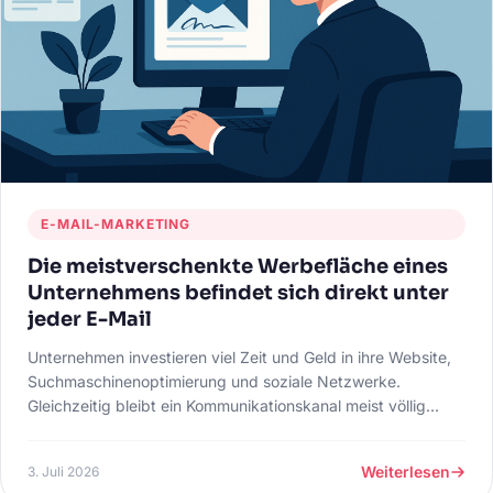
E-MAIL-MARKETING
Die meistverschenkte Werbefläche eines
Unternehmens befindet sich direkt unter
jeder E-Mail
Unternehmen investieren viel Zeit und Geld in ihre Website,
Suchmaschinenoptimierung und soziale Netzwerke.
Gleichzeitig bleibt ein Kommunikationskanal meist völlig
unbeachtet, obwohl er täglich von Kunden und
Geschäftspartnern gesehen wird: die E-Mail-Signatur. Mit
Weiterlesen
3. Juli 2026
wenigen gezielten Anpassungen kann aus einer reinen