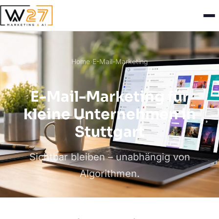
Home
›
E-Mail-Marketing
E-Mail-Marketing für
kleine Unternehmen in
Stuttgart
Sichtbar bleiben – unabhängig von
Algorithmen.