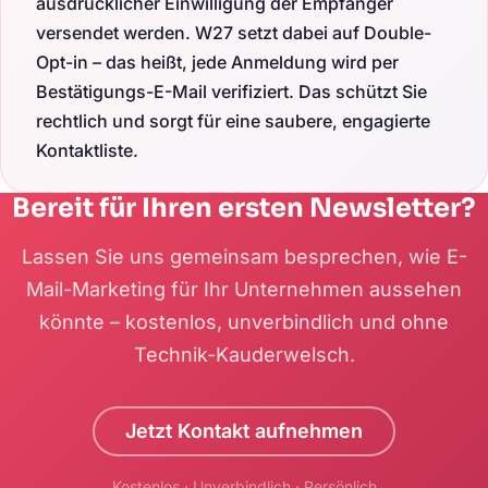
ausdrücklicher Einwilligung der Empfänger
versendet werden. W27 setzt dabei auf Double-
Opt-in – das heißt, jede Anmeldung wird per
Bestätigungs-E-Mail verifiziert. Das schützt Sie
rechtlich und sorgt für eine saubere, engagierte
Kontaktliste.
Bereit für Ihren ersten Newsletter?
Lassen Sie uns gemeinsam besprechen, wie E-
Mail-Marketing für Ihr Unternehmen aussehen
könnte – kostenlos, unverbindlich und ohne
Technik-Kauderwelsch.
Jetzt Kontakt aufnehmen
Kostenlos · Unverbindlich · Persönlich